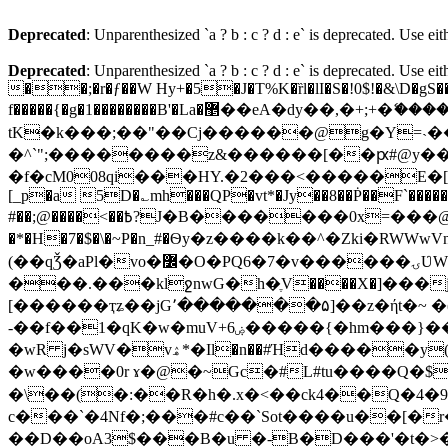
Deprecated
: Unparenthesized `a ? b : c ? d : e` is deprecated. Use either
Deprecated
: Unparenthesized `a ? b : c ? d : e` is deprecated. Use either
��;�r�ƒ��W Hy+�5�J�T%K�ȑl�lI�S�!0$!�&\D�gS
f�����{�g�1��������B'�La�޵��eA�dy��,�+;+�ޭ����Z�A�P���w�A;A���r��-
tK�k���;��"��Cj������@g�Y=˴��
�^`";��������z&������[��ԗ#@y��kg
�f�cM008qi���HY.�2���<�����E�[_ێ�^��Y�D\�i&�<�򱣑& ¼E" �D�B�xA\�&�����s@{���_ Z�x>  %�EA�cTlbA�7�M=8^ y� ]b 5��
[_p�a 5D�؎mh���QP�vt*�Jy��8��Ṗ��F`�����
#��;@����<��߿?J�B�������0x=���@��O�e�"2��: [�}1hp�ԡ4�G��&���Mb�v� /��i��f
�*�H�7�$�\�~P�n_#�Ѳy�z����k��^�Zki�RWW
(��qǮ�aPl�vo�߼�O�PQ6�7�v������ۍƲW*�w����l:5���]���t�I���ts��������͢���յ��Ç7�z�=��l�W��0�C�D_� 7Hsy@�
���.���klջnwG�h�ֶV����X�]���
[������ҭʑ��jG՚�������۵]��z�ήt�~ 
-��f��1�qK�w�muV+6ۻ�����{�hm���}����}��,Uk.��҅��O%�$iq��o�W�v����E��9�
�wR j�sWV�vۿ*�Il�n��#Ήd�����у(�-�����Р�\�HHo���v@���������@b��9�6T?�=����7g7���a+ܻW�j�~q�r���fI��C�?
�w����0r ɤ�@�~Gc�#L#tu����Q�
�\��(�:��R�h�.x�<��ck4��Q�4�
c���`�4Nf�;���#c��`Sot����u��[�
��D��oA3$���B�u �-B�D���'�t�>�uC�