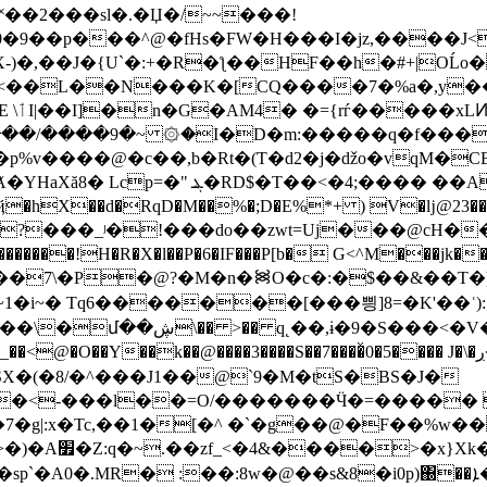
��2���sl�.�Џ�/~~���!
-)�,��J�{U`�:+�R�ƪ��HF��h�#+|OĹo
<��L��N���K�[CQ����7�%a�,y��
�s��
��/����9�~ ۞�I�D�m:�����q�f���R�
%v����@�c��,b�Rt�(Ƭ�d2�j�ǆo�vqM�CE
X��d�RqD�M��%�;D�E%*+ ) V�ǉ@23��b
*�?���_ʲ�!���do��zwt=Uj���@cH���Β
�X�l��P�6�IF���P[b� G<^M���jk��(��}N����׿���%��#t��q<
*��7\�P�@?�M�n�᯼O�c�:�$��&��T�)H
1�i~� Tq6�������[���삉]8=�K'��ʿ):;
�S��7����ͯ0�5���� J�\�ڔ��BK]�X���`xiۂ8;�r晙U $ߢ���9Z[��ա�%!
�3��NY�W=Bۃ��-S�7�g|:x
�Tc,��1�[�^ �`�g��@�F��%w�
�9g4�\�8��\
��:8w�@��s&8�i0p)΀��ܐ� I�(Wİ�'�i$��`G{���F?