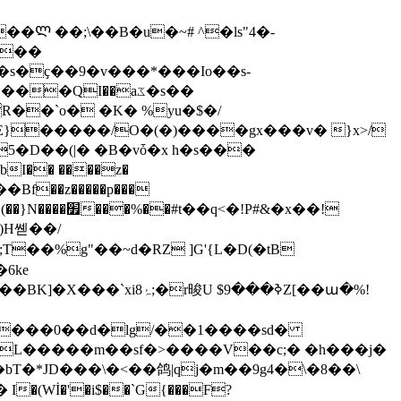
���
s�ҫ��9�v���*���Io��s-
�`o� �K� %yu�$�/
}�����/O�(�)����gx���v� }x>/
I�� ����z�
f��z�����p���
�!P#&�x��!
쏃��/
T��%g"��~d�RZ ]G'{L�D(�tB
�L�����m��sf�>����V��c;� �h���j�