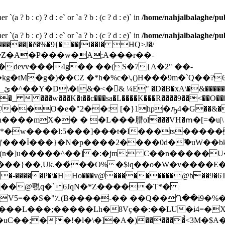
 `(a ? b : c) ? d : e` or `a ? b : (c ? d : e)` in
/home/nahjalbalaghe/publ
 `(a ? b : c) ? d : e` or `a ? b : (c ? d : e)` in
/home/nahjalbalaghe/publ
������[�ĕ�%�9{���|i��l� HQ>J�/
devv���4g�� ��(S�7{A�2" ��-
�tM�g�)��CZ �*h�%c�\,()H���9m�`Q��?
-�U
�_  ���w���K�t��c���sa�L����K���R����9��<��O��
wVn����mX�� � �L���䐬ol���VH�ՠ�[=�u|\
j'���Ϊ���}�N�p����2����0d�ޫ�uW��bk
�(n�]u�����^��] �:�jm; C��n�����
$��@覨q�`6JqN�*Z�����T*�
9V5=��S�"؉(B����-�� ��Q��Ղ��i9�%�
r���L���;�����Lh�8Vç��:��LU�i4=�X�
�;��!�l�\�]�A�)������<̉3M�$A�|.