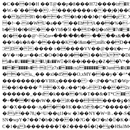
�C���0�H ��T@��p�ß���H72����iϧ�R˟
�Wމ�`����/.~���j����x���j�]��0�9��p���^@�fHs�FW�H���I�jz,����J<��Ლ ��;\��B�u�~# ^�ls"4�-
��Ӄ(Rʅ�b��c7�h�)��J�(^��p C˰X
�!~�-4�WU�a��"��EbA���%�-
b�H�f�6l���Yb$�5l ��:D�Џ�oS�7d��E \ٲI|��I]�n�G�AM4� �={rѓ�����xLͶ���QI��aػ
�[����@'<Հn⤅���/��b�=����x&��
��%�k�&�^�����K�!&m�;mЍc��D��p
Ɔ |D�:���� x�����VV��@��i(�e࠸Ⱥ�YHaXă8� Lcp=�" ܔ�RD$�T��<�4;���� ��A5�D��(|� �B�vȱ�x h�s���
�V�+t�;a=��cC�O�0��)��1��hk*�Dҋ�h
a�w�U����;�Uj�z��W�ْR��i���g�Z��͊V
�������v�~E z7x����cn]/�������Oamz�h[��������!H�R
��%u,_�� �xl�d5��O,xMY���y�`�^
�������j��VI8Kq����� >�<;P��*ӎT�Wp~
��S����'㆔�X�,c��*]�/ޡD���2z��\�մ��ڜ\�� >�� q˛��,ɨ�9�S���<�V�6ke
������_��d�k����%�Τ��&�T*C�� _��<@�O��Y��k��@����3���
�+���F��rW�,��iR�������ۇ�SX�(�8/�^���J1��@`9�M�tS�BS�J�
�^�X����<ԡ���ߢK��/s5th�G*������<-���l��=O/�������Ӵ�=����� ���0��d�lg/��1����sd�
�Jy��78,|�^U/��q1I�w 
SN�wpY�7��7�b�2���J�?G�`�O'�s!��ٕK�>�)�A׿�Z:q�~.��zf_<�4&����>�x}Xk�bT�*JD���\�<��鸽|qϳ�m�
C�1�gh�������T�Z����ǩ�Q�g�H$a3M�sp`�A0�.MR� :